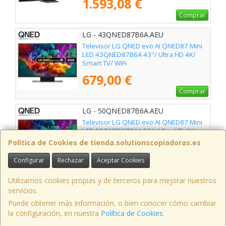
1.593,08 €
Comprar
LG - 43QNED87B6A.AEU
Televisor LG QNED evo AI QNED87 Mini
LED 43QNED87B6A 43"/ Ultra HD 4K/
Smart TV/ WiFi
679,00 €
Comprar
LG - 50QNED87B6A.AEU
Televisor LG QNED evo AI QNED87 Mini
LED 50QNED87B6A 50"/ Ultra HD 4K/
Smart TV/ WiFi
Política de Cookies de tienda.solutionscopiadoras.es
803,08 €
Configurar
Rechazar
Aceptar Cookies
Comprar
Utilizamos cookies propias y de terceros para mejorar nuestros
LG - 55QNED87B6A.AEU
servicios.
Televisor LG QNED evo AI QNED87 Mini
Puede obtener más información, o bien conocer cómo cambiar
LED 55QNED87B6A 55"/ Ultra HD 4K/
la configuración, en nuestra
Política de Cookies
.
Smart TV/ WiFi