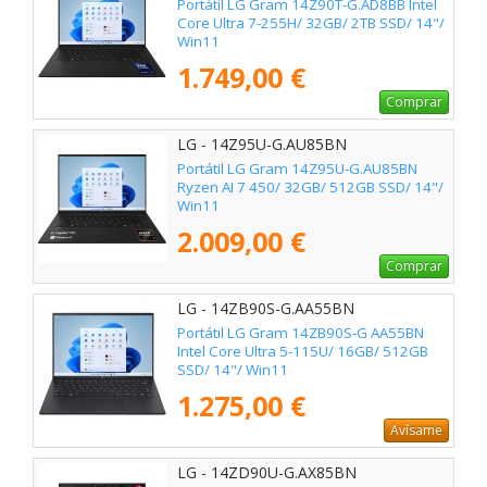
Portátil LG Gram 14Z90T-G.AD8BB Intel
Core Ultra 7-255H/ 32GB/ 2TB SSD/ 14"/
Win11
1.749,00 €
Comprar
LG - 14Z95U-G.AU85BN
Portátil LG Gram 14Z95U-G.AU85BN
Ryzen AI 7 450/ 32GB/ 512GB SSD/ 14"/
Win11
2.009,00 €
Comprar
LG - 14ZB90S-G.AA55BN
Portátil LG Gram 14ZB90S-G AA55BN
Intel Core Ultra 5-115U/ 16GB/ 512GB
SSD/ 14"/ Win11
1.275,00 €
Avísame
LG - 14ZD90U-G.AX85BN