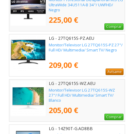
UltraWide 34U511A-B 34"/ UWFHD/
Negro
225,00 €
Comprar
LG - 27TQ615S-PZ.AEU
Monitor/Televisor LG 27TQ615S-PZ 27"/
Full HD/ Multimedia/ Smart TV/ Negro
209,00 €
Avísame
LG - 27TQ615S-WZ.AEU
Monitor/Televisor LG 27TQ615S-WZ
27"/ Full HD/ Multimedia/ Smart TV/
Blanco
205,00 €
Comprar
LG - 14Z90T-G.AD8BB