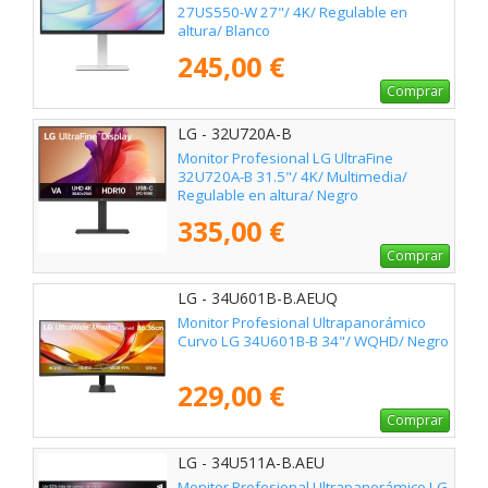
27US550-W 27"/ 4K/ Regulable en
altura/ Blanco
245,00 €
Comprar
LG - 32U720A-B
Monitor Profesional LG UltraFine
32U720A-B 31.5"/ 4K/ Multimedia/
Regulable en altura/ Negro
335,00 €
Comprar
LG - 34U601B-B.AEUQ
Monitor Profesional Ultrapanorámico
Curvo LG 34U601B-B 34"/ WQHD/ Negro
229,00 €
Comprar
LG - 34U511A-B.AEU
Monitor Profesional Ultrapanorámico LG