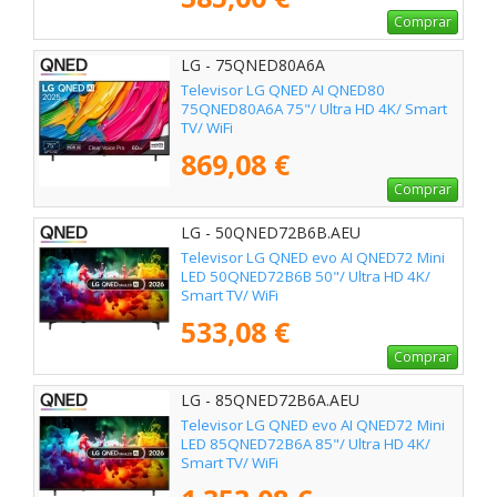
Comprar
LG - 75QNED80A6A
Televisor LG QNED AI QNED80
75QNED80A6A 75"/ Ultra HD 4K/ Smart
TV/ WiFi
869,08 €
Comprar
LG - 50QNED72B6B.AEU
Televisor LG QNED evo AI QNED72 Mini
LED 50QNED72B6B 50"/ Ultra HD 4K/
Smart TV/ WiFi
533,08 €
Comprar
LG - 85QNED72B6A.AEU
Televisor LG QNED evo AI QNED72 Mini
LED 85QNED72B6A 85"/ Ultra HD 4K/
Smart TV/ WiFi