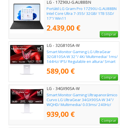
LG - 17Z90U-G.AU88BN
Portátil LG Gram Pro 17Z90U-G.AU88BN
Intel Core Ultra 7-355/ 32GB/ 1TB SSD/
17"/ Win11
2.439,00 €
Comprar
LG - 32G810SA-W
Smart Monitor Gaming LG UltraGear
32G810SA-W 32"/ 4K/ Multimedia/ 1ms/
144Hz/ IPS/ Regulable en altura/ Smart
TV/ Blanco
589,00 €
Comprar
LG - 34GX90SA-W
Smart Monitor Gaming Ultrapanorámico
Curvo LG UltraGear 34GX90SA-W 34"/
WQHD/ Multimedia/ 0.03ms/ 240Hz/
OLED/ Regulable en altura/ Smart TV/
939,00 €
Blanco
Comprar