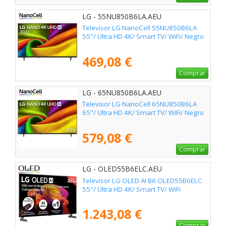
LG - 55NU850B6LA.AEU
Televisor LG NanoCell 55NU850B6LA
55"/ Ultra HD 4K/ Smart TV/ WiFi/ Negro
469,08 €
Comprar
LG - 65NU850B6LA.AEU
Televisor LG NanoCell 65NU850B6LA
65"/ Ultra HD 4K/ Smart TV/ WiFi/ Negro
579,08 €
Comprar
LG - OLED55B6ELC.AEU
Televisor LG OLED AI B6 OLED55B6ELC
55"/ Ultra HD 4K/ Smart TV/ WiFi
1.243,08 €
Comprar