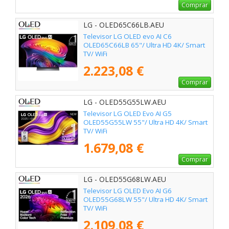
Comprar
LG - OLED65C66LB.AEU
Televisor LG OLED evo AI C6
OLED65C66LB 65"/ Ultra HD 4K/ Smart
TV/ WiFi
2.223,08 €
Comprar
LG - OLED55G55LW.AEU
Televisor LG OLED Evo AI G5
OLED55G55LW 55"/ Ultra HD 4K/ Smart
TV/ WiFi
1.679,08 €
Comprar
LG - OLED55G68LW.AEU
Televisor LG OLED Evo AI G6
OLED55G68LW 55"/ Ultra HD 4K/ Smart
TV/ WiFi
2.109,08 €