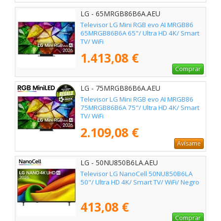
LG - 65MRGB86B6A.AEU
Televisor LG Mini RGB evo AI MRGB86
65MRGB86B6A 65"/ Ultra HD 4K/ Smart
TV/ WiFi
1.413,08 €
Comprar
LG - 75MRGB86B6A.AEU
Televisor LG Mini RGB evo AI MRGB86
75MRGB86B6A 75"/ Ultra HD 4K/ Smart
TV/ WiFi
2.109,08 €
Avísame
LG - 50NU850B6LA.AEU
Televisor LG NanoCell 50NU850B6LA
50"/ Ultra HD 4K/ Smart TV/ WiFi/ Negro
413,08 €
Comprar