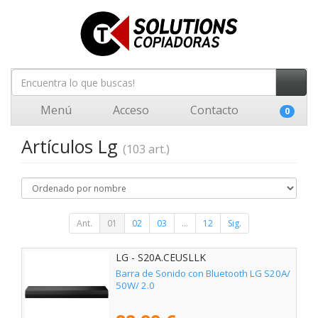
Menú
Acceso
Contacto
0
Artículos Lg
(103 art.)
Ant.
01
02
03
...
12
Sig.
LG - S20A.CEUSLLK
Barra de Sonido con Bluetooth LG S20A/
50W/ 2.0