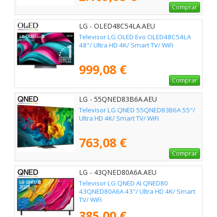
Comprar
LG - OLED48C54LA.AEU
Televisor LG OLED Evo OLED48C54LA
48"/ Ultra HD 4K/ Smart TV/ WiFi
999,08 €
Comprar
LG - 55QNED83B6A.AEU
Televisor LG QNED 55QNED83B6A 55"/
Ultra HD 4K/ Smart TV/ WiFi
763,08 €
Comprar
LG - 43QNED80A6A.AEU
Televisor LG QNED AI QNED80
43QNED80A6A 43"/ Ultra HD 4K/ Smart
TV/ WiFi
385,00 €