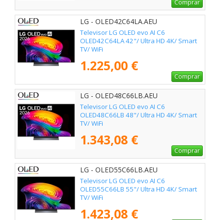
Comprar
LG - OLED42C64LA.AEU
Televisor LG OLED evo AI C6
OLED42C64LA 42"/ Ultra HD 4K/ Smart
TV/ WiFi
1.225,00 €
Comprar
LG - OLED48C66LB.AEU
Televisor LG OLED evo AI C6
OLED48C66LB 48"/ Ultra HD 4K/ Smart
TV/ WiFi
1.343,08 €
Comprar
LG - OLED55C66LB.AEU
Televisor LG OLED evo AI C6
OLED55C66LB 55"/ Ultra HD 4K/ Smart
TV/ WiFi
1.423,08 €