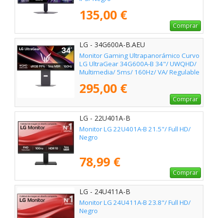
135,00 €
Comprar
LG - 34G600A-B.AEU
Monitor Gaming Ultrapanorámico Curvo
LG UltraGear 34G600A-B 34"/ UWQHD/
Multimedia/ 5ms/ 160Hz/ VA/ Regulable
en Altura/ Negro
295,00 €
Comprar
LG - 22U401A-B
Monitor LG 22U401A-B 21.5"/ Full HD/
Negro
78,99 €
Comprar
LG - 24U411A-B
Monitor LG 24U411A-B 23.8"/ Full HD/
Negro