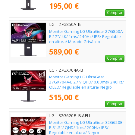
195,00 €
Comprar
LG - 27G850A-B
Monitor Gaming LG UltraGear 27G850A-
B 27"/ 4K/ 1ms/ 240Hz/ IPS/ Regulable
en altura/ Morado Grisáceo
589,00 €
Comprar
LG - 27GX704A-B
Monitor Gaming LG UltraGear
27GX704A-B 27"/ QHD/ 0.03ms/ 240Hz/
OLED/ Regulable en altura/ Negro
515,00 €
Comprar
LG - 32G620B-B.AEU
Monitor Gaming LG UltraGear 32G620B-
B 31.5"/ QHD/ 1ms/ 200Hz/ IPS/
Regulable en altura/ Negro