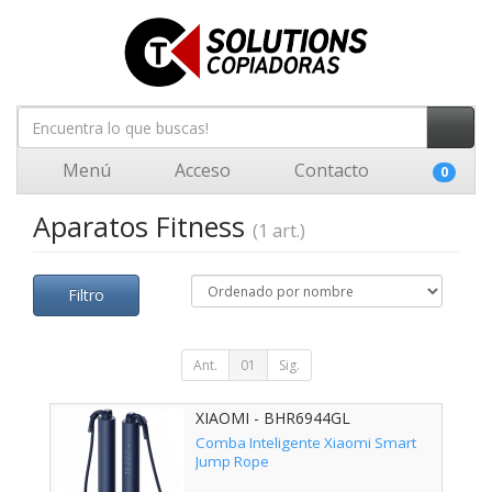
Menú
Acceso
Contacto
0
Aparatos Fitness
(1 art.)
Filtro
Ant.
01
Sig.
XIAOMI - BHR6944GL
Comba Inteligente Xiaomi Smart
Jump Rope