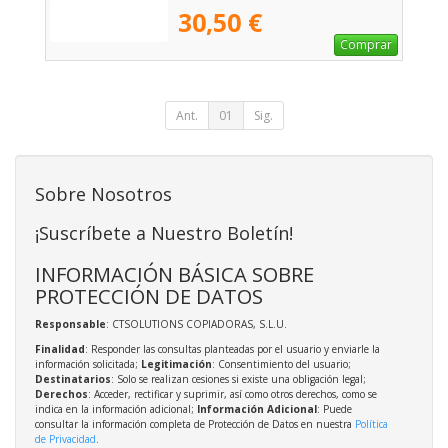
30,50 €
Comprar
Ant.
01
Sig.
Sobre Nosotros
¡Suscríbete a Nuestro Boletín!
INFORMACIÓN BÁSICA SOBRE
PROTECCIÓN DE DATOS
Responsable
: CTSOLUTIONS COPIADORAS, S.L.U.
Finalidad
: Responder las consultas planteadas por el usuario y enviarle la
información solicitada;
Legitimación
: Consentimiento del usuario;
Destinatarios
: Solo se realizan cesiones si existe una obligación legal;
Derechos
: Acceder, rectificar y suprimir, así como otros derechos, como se
indica en la información adicional;
Información Adicional
: Puede
consultar la información completa de Protección de Datos en nuestra
Política
de Privacidad
.