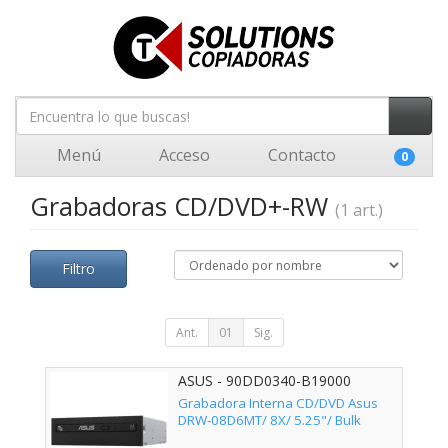
Menú
Acceso
Contacto
0
Grabadoras CD/DVD+-RW
(1 art.)
Filtro
Ant.
01
Sig.
ASUS - 90DD0340-B19000
Grabadora Interna CD/DVD Asus
DRW-08D6MT/ 8X/ 5.25"/ Bulk