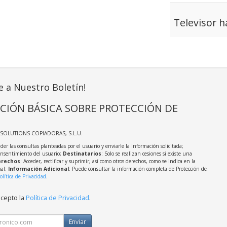
Televisor 
e a Nuestro Boletín!
CIÓN BÁSICA SOBRE PROTECCIÓN DE
TSOLUTIONS COPIADORAS, S.L.U.
der las consultas planteadas por el usuario y enviarle la información solicitada;
onsentimiento del usuario;
Destinatarios
: Solo se realizan cesiones si existe una
rechos
: Acceder, rectificar y suprimir, así como otros derechos, como se indica en la
nal;
Información Adicional
: Puede consultar la información completa de Protección de
olítica de Privacidad
.
acepto la
Política de Privacidad
.
Enviar