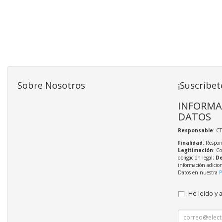
Sobre Nosotros
¡Suscríbet
INFORMA
DATOS
Responsable
: C
Finalidad
: Respon
Legitimación
: C
obligación legal;
De
información adicio
Datos en nuestra
P
He leído y 