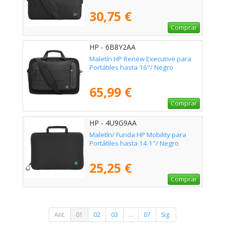
30,75 €
Comprar
HP - 6B8Y2AA
Maletín HP Renew Executive para
Portátiles hasta 16"/ Negro
65,99 €
Comprar
HP - 4U9G9AA
Maletín/ Funda HP Mobility para
Portátiles hasta 14.1"/ Negro
25,25 €
Comprar
Ant.
01
02
03
...
07
Sig.