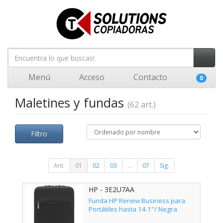
Menú
Acceso
Contacto
0
Maletines y fundas
(62 art.)
Filtro
Ant.
01
02
03
...
07
Sig.
HP - 3E2U7AA
Funda HP Renew Business para
Portátiles hasta 14.1"/ Negra