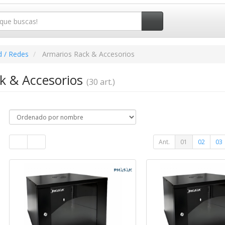
d / Redes
Armarios Rack & Accesorios
k & Accesorios
(30 art.)
Ant.
01
02
03