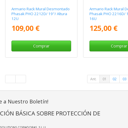
Armario Rack Mural Desmontado
Armario Rack Mural 
Phasak PHO 2212D/ 19"/ Altura
Phasak PHO 2216D/ 19
12U
16U
109,00 €
125,00 €
Comprar
Comprar
Ant.
01
02
03
e a Nuestro Boletín!
CIÓN BÁSICA SOBRE PROTECCIÓN DE
TSOLUTIONS COPIADORAS, S.L.U.