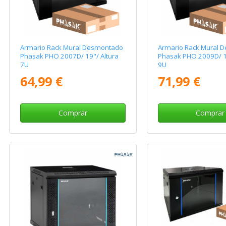
Armario Rack Mural Desmontado
Armario Rack Mural 
Phasak PHO 2007D/ 19"/ Altura
Phasak PHO 2009D/ 19
7U
9U
64,99 €
71,99 €
Comprar
Comprar