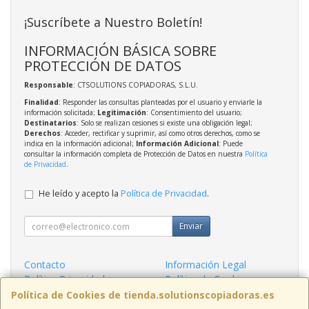
¡Suscríbete a Nuestro Boletín!
INFORMACIÓN BÁSICA SOBRE
PROTECCIÓN DE DATOS
Responsable
: CTSOLUTIONS COPIADORAS, S.L.U.
Finalidad
: Responder las consultas planteadas por el usuario y enviarle la
información solicitada;
Legitimación
: Consentimiento del usuario;
Destinatarios
: Solo se realizan cesiones si existe una obligación legal;
Derechos
: Acceder, rectificar y suprimir, así como otros derechos, como se
indica en la información adicional;
Información Adicional
: Puede
consultar la información completa de Protección de Datos en nuestra
Política
de Privacidad
.
He leído y acepto la
Política de Privacidad
.
Enviar
Contacto
Información Legal
Política Privacidad
Política de Cookies
Condiciones de Compra
Formas de Pago
Política de Cookies de tienda.solutionscopiadoras.es