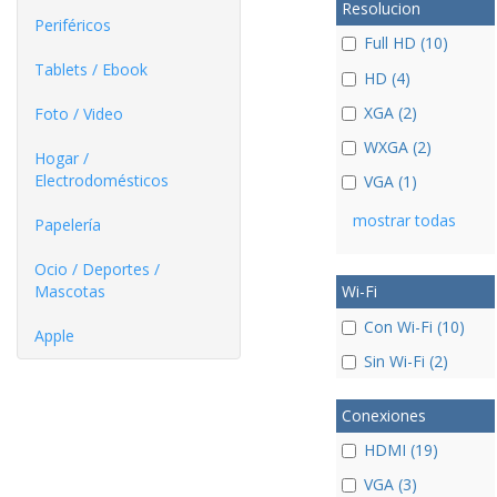
Resolucion
Periféricos
Full HD (10)
Tablets / Ebook
HD (4)
XGA (2)
Foto / Video
WXGA (2)
Hogar /
Electrodomésticos
VGA (1)
mostrar todas
Papelería
Ocio / Deportes /
Mascotas
Wi-Fi
Con Wi-Fi (10)
Apple
Sin Wi-Fi (2)
Conexiones
HDMI (19)
VGA (3)