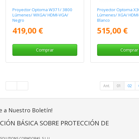
Proyector Optoma W371/ 3800
Proyector Optoma X3
Lúmenes/ WXGA/ HDMI-VGA/
Lúmenes/ XGA/ HDMI
Negro
Blanco
419,00 €
515,00 €
Comprar
Comprar
Ant.
01
02
e a Nuestro Boletín!
CIÓN BÁSICA SOBRE PROTECCIÓN DE
TSOLUTIONS COPIADORAS, S.L.U.