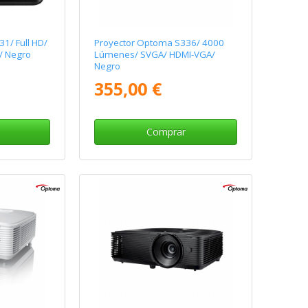
1/ Full HD/
Proyector Optoma S336/ 4000
/ Negro
Lúmenes/ SVGA/ HDMI-VGA/
Negro
355,00 €
Comprar