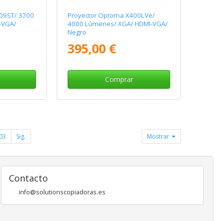
09ST/ 3700
Proyector Optoma X400LVe/
-VGA/
4000 Lúmenes/ XGA/ HDMI-VGA/
Negro
395,00 €
Comprar
03
Sig.
Mostrar
Contacto
info@solutionscopiadoras.es