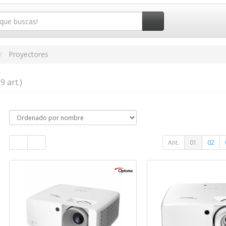
Proyectores
9 art.)
Ant.
01
02