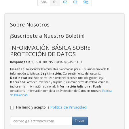
Ant.
01
02
03
Sig.
Sobre Nosotros
¡Suscríbete a Nuestro Boletín!
INFORMACIÓN BÁSICA SOBRE
PROTECCIÓN DE DATOS
Responsable
: CTSOLUTIONS COPIADORAS, S.L.U.
Finalidad
: Responder las consultas planteadas por el usuario y enviarle la
información solicitada;
Legitimación
: Consentimiento del usuario;
Destinatarios
: Solo se realizan cesiones si existe una obligación legal;
Derechos
: Acceder, rectificar y suprimir, así como otros derechos, como se
indica en la información adicional;
Información Adicional
: Puede
consultar la información completa de Protección de Datos en nuestra
Política
de Privacidad
.
He leído y acepto la
Política de Privacidad
.
Enviar