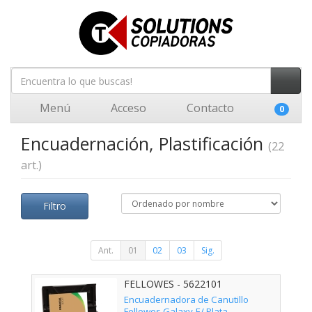
Menú
Acceso
Contacto
0
Encuadernación, Plastificación
(22
art.)
Filtro
Ant.
01
02
03
Sig.
FELLOWES - 5622101
Encuadernadora de Canutillo
Fellowes Galaxy-E/ Plata