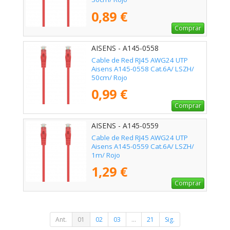
0,89 €
Comprar
AISENS - A145-0558
Cable de Red RJ45 AWG24 UTP
Aisens A145-0558 Cat.6A/ LSZH/
50cm/ Rojo
0,99 €
Comprar
AISENS - A145-0559
Cable de Red RJ45 AWG24 UTP
Aisens A145-0559 Cat.6A/ LSZH/
1m/ Rojo
1,29 €
Comprar
Ant.
01
02
03
...
21
Sig.