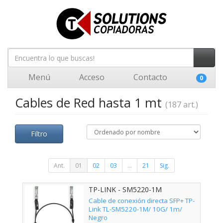
Menú
Acceso
Contacto
0
Cables de Red hasta 1 mt
(187 art.)
Filtro
Ant.
01
02
03
...
21
Sig.
TP-LINK - SM5220-1M
Cable de conexión directa SFP+ TP-
Link TL-SM5220-1M/ 10G/ 1m/
Negro