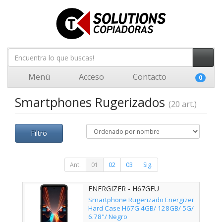
Menú
Acceso
Contacto
0
Smartphones Rugerizados
(20 art.)
Filtro
Ant.
01
02
03
Sig.
ENERGIZER - H67GEU
Smartphone Rugerizado Energizer
Hard Case H67G 4GB/ 128GB/ 5G/
6.78"/ Negro