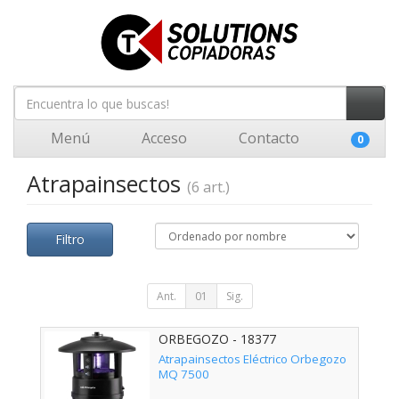
Menú
Acceso
Contacto
0
Atrapainsectos
(6 art.)
Filtro
Ant.
01
Sig.
ORBEGOZO - 18377
Atrapainsectos Eléctrico Orbegozo
MQ 7500