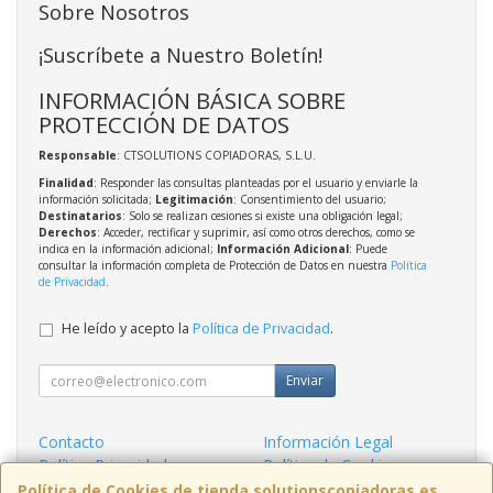
Sobre Nosotros
¡Suscríbete a Nuestro Boletín!
INFORMACIÓN BÁSICA SOBRE
PROTECCIÓN DE DATOS
Responsable
: CTSOLUTIONS COPIADORAS, S.L.U.
Finalidad
: Responder las consultas planteadas por el usuario y enviarle la
información solicitada;
Legitimación
: Consentimiento del usuario;
Destinatarios
: Solo se realizan cesiones si existe una obligación legal;
Derechos
: Acceder, rectificar y suprimir, así como otros derechos, como se
indica en la información adicional;
Información Adicional
: Puede
consultar la información completa de Protección de Datos en nuestra
Política
de Privacidad
.
He leído y acepto la
Política de Privacidad
.
Enviar
Contacto
Información Legal
Política Privacidad
Política de Cookies
Condiciones de Compra
Formas de Pago
Política de Cookies de tienda.solutionscopiadoras.es