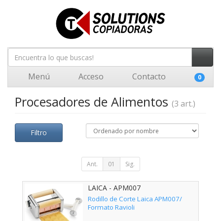
Menú
Acceso
Contacto
0
Procesadores de Alimentos
(3 art.)
Filtro
Ant.
01
Sig.
LAICA - APM007
Rodillo de Corte Laica APM007/
Formato Ravioli