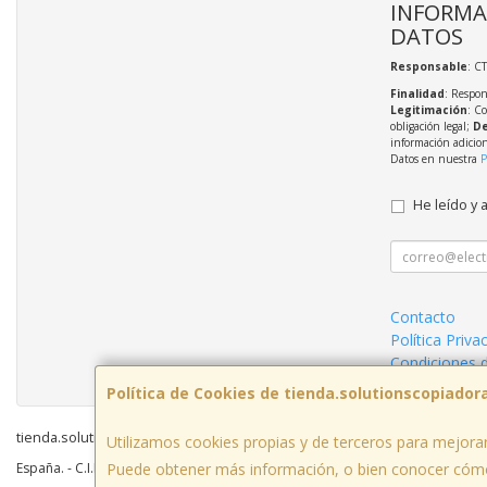
INFORMA
DATOS
Responsable
: C
Finalidad
: Respon
Legitimación
: C
obligación legal;
De
información adicio
Datos en nuestra
P
He leído y 
Contacto
Política Priva
Condiciones 
Política de Cookies de tienda.solutionscopiador
tienda.solutionscopiadoras.es © 2026
Utilizamos cookies propias y de terceros para mejorar
Puede obtener más información, o bien conocer cómo
España. - C.I.F.: B45866688 - Tfno: 630988388