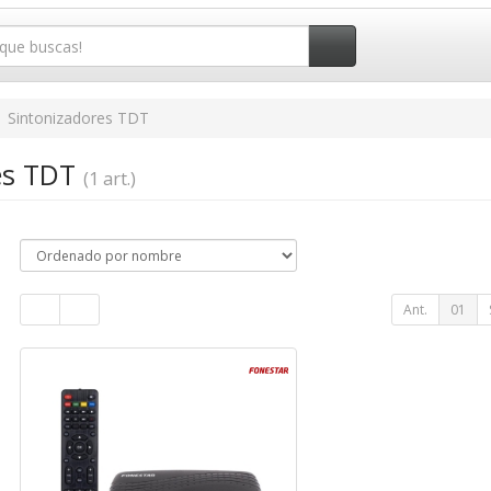
Sintonizadores TDT
es TDT
(1 art.)
Ant.
01