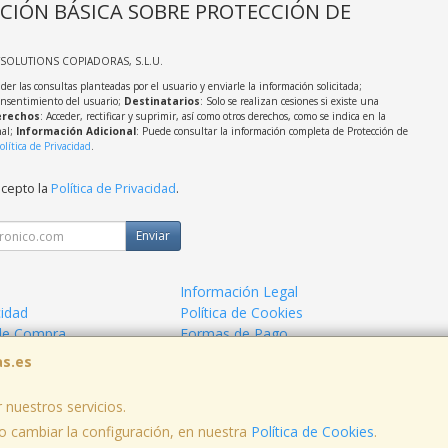
CIÓN BÁSICA SOBRE PROTECCIÓN DE
TSOLUTIONS COPIADORAS, S.L.U.
der las consultas planteadas por el usuario y enviarle la información solicitada;
onsentimiento del usuario;
Destinatarios
: Solo se realizan cesiones si existe una
rechos
: Acceder, rectificar y suprimir, así como otros derechos, como se indica en la
nal;
Información Adicional
: Puede consultar la información completa de Protección de
olítica de Privacidad
.
acepto la
Política de Privacidad
.
Enviar
Información Legal
cidad
Política de Cookies
de Compra
Formas de Pago
as.es
 nuestros servicios.
 cambiar la configuración, en nuestra
Política de Cookies
.