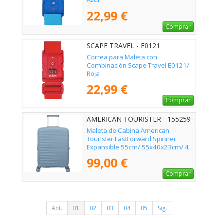
22,99 €
Comprar
SCAPE TRAVEL - E0121
Correa para Maleta con
Combinación Scape Travel E0121/
Roja
22,99 €
Comprar
AMERICAN TOURISTER - 155259-
1827
Maleta de Cabina American
Tourister FastForward Spinner
Expansible 55cm/ 55x40x23cm/ 4
Ruedas/ Azul
99,00 €
Comprar
Ant.
01
02
03
04
05
Sig.