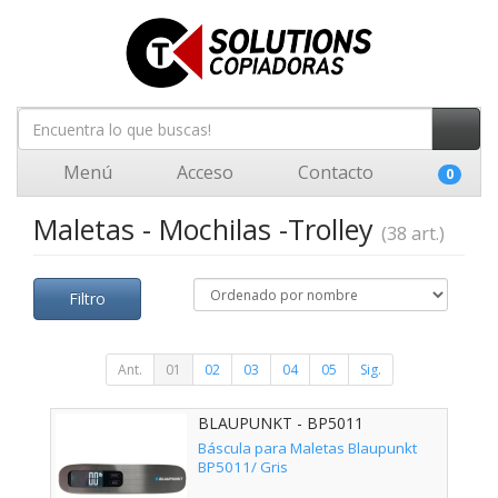
Menú
Acceso
Contacto
0
Maletas - Mochilas -Trolley
(38 art.)
Filtro
Ant.
01
02
03
04
05
Sig.
BLAUPUNKT - BP5011
Báscula para Maletas Blaupunkt
BP5011/ Gris