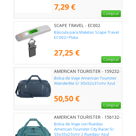
7,29 €
Comprar
SCAPE TRAVEL - EC002
Báscula para Maletas Scape Travel
EC002/ Plata
27,25 €
Comprar
AMERICAN TOURISTER - 159232-
1265
Bolsa de Viaje American Tourister
Wanderlite S/ 30x52x31cm/ Azul
50,50 €
Comprar
AMERICAN TOURISTER - 156132-
4828
Bolsa de Viaje con Ruedas
American Tourister City Racer S/
55x35x25cm/ 2 Ruedas/ Azul