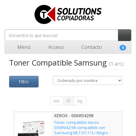
Menú
Acceso
Contacto
0
Toner Compatible Samsung
(1 art.)
Filtro
Ant.
01
Sig.
XEROX - 006R04298
Tóner compatible Xerox
006R04298 compatible con
Samsung MLT-D111L/ Negro