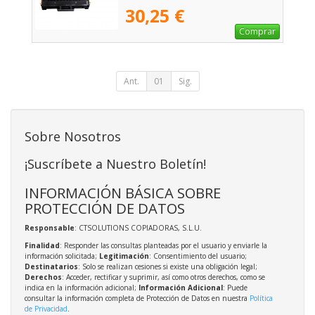
30,25 €
Comprar
Ant.
01
Sig.
Sobre Nosotros
¡Suscríbete a Nuestro Boletín!
INFORMACIÓN BÁSICA SOBRE
PROTECCIÓN DE DATOS
Responsable
: CTSOLUTIONS COPIADORAS, S.L.U.
Finalidad
: Responder las consultas planteadas por el usuario y enviarle la
información solicitada;
Legitimación
: Consentimiento del usuario;
Destinatarios
: Solo se realizan cesiones si existe una obligación legal;
Derechos
: Acceder, rectificar y suprimir, así como otros derechos, como se
indica en la información adicional;
Información Adicional
: Puede
consultar la información completa de Protección de Datos en nuestra
Política
de Privacidad
.