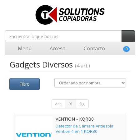
Menú
Acceso
Contacto
0
Gadgets Diversos
(4 art.)
Filtro
Ant.
01
Sig.
VENTION - KQRB0
Detector de Cámara Antiespía
Vention 4 en 1 KQRB0