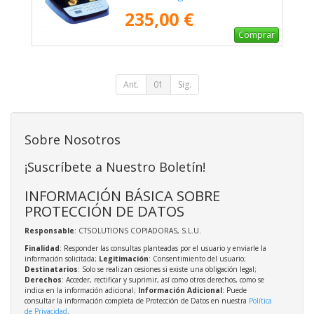
235,00 €
Comprar
Ant.
01
Sig.
Sobre Nosotros
¡Suscríbete a Nuestro Boletín!
INFORMACIÓN BÁSICA SOBRE
PROTECCIÓN DE DATOS
Responsable
: CTSOLUTIONS COPIADORAS, S.L.U.
Finalidad
: Responder las consultas planteadas por el usuario y enviarle la
información solicitada;
Legitimación
: Consentimiento del usuario;
Destinatarios
: Solo se realizan cesiones si existe una obligación legal;
Derechos
: Acceder, rectificar y suprimir, así como otros derechos, como se
indica en la información adicional;
Información Adicional
: Puede
consultar la información completa de Protección de Datos en nuestra
Política
de Privacidad
.