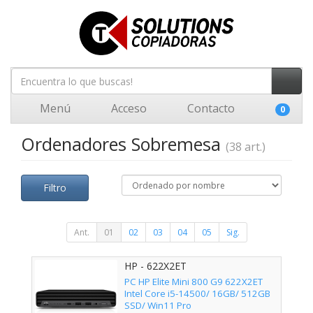
Menú
Acceso
Contacto
0
Ordenadores Sobremesa
(38 art.)
Filtro
Ant.
01
02
03
04
05
Sig.
HP - 622X2ET
PC HP Elite Mini 800 G9 622X2ET
Intel Core i5-14500/ 16GB/ 512GB
SSD/ Win11 Pro