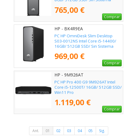
Operativo
765,00 €
Comprar
HP - BK4R9EA
PC HP OmniDesk Slim Desktop
S03-0012NS Intel Core i5-14400/
16GB/ 512GB SSD/ Sin Sistema
Operativo
969,00 €
Comprar
HP - 9M926AT
PC HP Pro 400 G9 9M926AT Intel
Core i5-12500T/ 16GB/ 512GB SSD/
Win11 Pro
1.119,00 €
Comprar
Ant.
01
02
03
04
05
Sig.