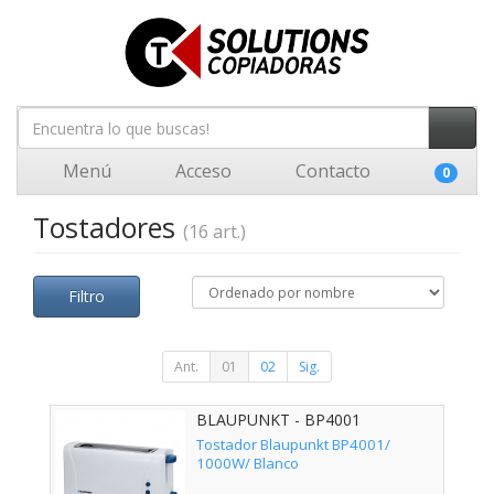
Menú
Acceso
Contacto
0
Tostadores
(16 art.)
Filtro
Ant.
01
02
Sig.
BLAUPUNKT - BP4001
Tostador Blaupunkt BP4001/
1000W/ Blanco