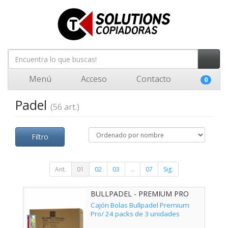
Menú
Acceso
Contacto
0
Padel
(56 art.)
Filtro
Ant.
01
02
03
...
07
Sig.
BULLPADEL - PREMIUM PRO
72U
Cajón Bolas Bullpadel Premium
Pro/ 24 packs de 3 unidades