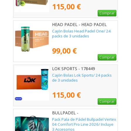
115,00 €
Comprar
HEAD PADEL - HEAD PADEL
ONE 72U
Cajón Bolas Head Padel One/ 24
packs de 3 unidades
99,00 €
Comprar
LOK SPORTS - 178449
Cajón Bolas Lok Sports/ 24 packs
de 3 unidades
115,00 €
Comprar
BULLPADEL -
Pack Pala de Pádel Bullpadel Vertex
04 Comfort Pro Line 2026/ Incluye
3 Accesorios