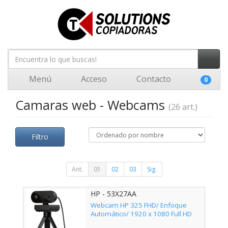
Menú
Acceso
Contacto
0
Camaras web - Webcams
(26 art.)
Filtro
Ant.
01
02
03
Sig.
HP - 53X27AA
Webcam HP 325 FHD/ Enfoque
Automático/ 1920 x 1080 Full HD