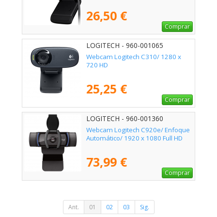
26,50 €
Comprar
LOGITECH - 960-001065
Webcam Logitech C310/ 1280 x
720 HD
25,25 €
Comprar
LOGITECH - 960-001360
Webcam Logitech C920e/ Enfoque
Automático/ 1920 x 1080 Full HD
73,99 €
Comprar
Ant.
01
02
03
Sig.