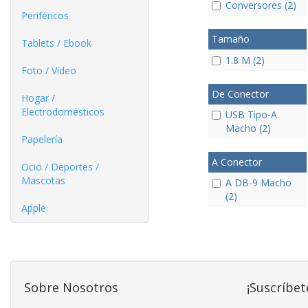
Conversores (2)
Periféricos
Tamaño
Tablets / Ebook
1.8 M (2)
Foto / Video
De Conector
Hogar /
Electrodomésticos
USB Tipo-A
Macho (2)
Papelería
A Conector
Ocio / Deportes /
Mascotas
A DB-9 Macho
(2)
Apple
Sobre Nosotros
¡Suscríbet