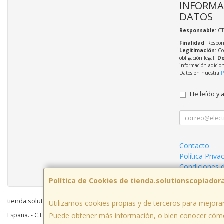
INFORMA
DATOS
Responsable
: C
Finalidad
: Respon
Legitimación
: C
obligación legal;
De
información adicio
Datos en nuestra
P
He leído y 
Contacto
Política Priva
Condiciones 
Política de Cookies de tienda.solutionscopiador
tienda.solutionscopiadoras.es © 2026
Utilizamos cookies propias y de terceros para mejorar
Puede obtener más información, o bien conocer cómo
España. - C.I.F.: B45866688 - Tfno: 630988388