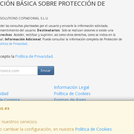
CIÓN BÁSICA SOBRE PROTECCIÓN DE
TSOLUTIONS COPIADORAS, S.L.U.
der las consultas planteadas por el usuario y enviarle la información solicitada;
onsentimiento del usuario;
Destinatarios
: Solo se realizan cesiones si existe una
rechos
: Acceder, rectificar y suprimir, así como otros derechos, como se indica en la
nal;
Información Adicional
: Puede consultar la información completa de Protección de
olítica de Privacidad
.
acepto la
Política de Privacidad
.
Enviar
Información Legal
cidad
Política de Cookies
de Compra
Formas de Pago
as.es
 nuestros servicios.
 cambiar la configuración, en nuestra
Política de Cookies
.