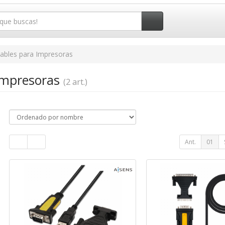
ables para Impresoras
Impresoras
(2 art.)
Ant.
01