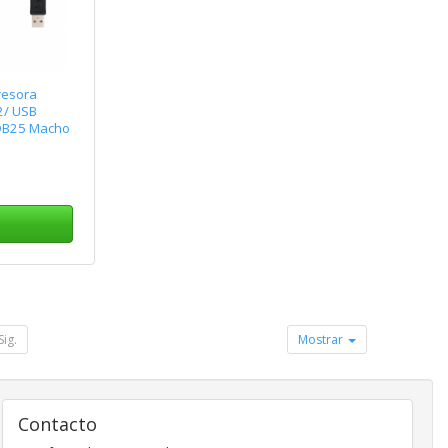
resora
2/ USB
DB25 Macho
Sig.
Mostrar
Contacto