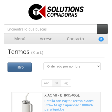
Menú
Acceso
Contacto
0
Termos
(8 art.)
Filtro
Ant.
01
Sig.
XIAOMI - BHR9540GL
Botella con Pajita/ Termo Xiaomi
Straw Mug/ Capacidad 1000ml/
para líquidos