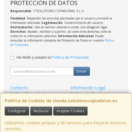
PROTECCIÓN DE DATOS
Responsable
: CTSOLUTIONS COPIADORAS, S.L.U.
Finalidad
: Responder las consultas planteadas por el usuario y enviarle la
información solicitada;
Legitimación
: Consentimiento del usuario;
Destinatarios
: Solo se realizan cesiones si existe una obligación legal;
Derechos
: Acceder, rectificar y suprimir, así como otros derechos, como se
indica en la información adicional;
Información Adicional
: Puede
consultar la información completa de Protección de Datos en nuestra
Política
de Privacidad
.
He leído y acepto la
Política de Privacidad
.
Enviar
Contacto
Información Legal
Política Privacidad
Política de Cookies
Condiciones de Compra
Formas de Pago
Política de Cookies de tienda.solutionscopiadoras.es
Configurar
Rechazar
Aceptar Cookies
Contacto
info@solutionscopiadoras.es
Utilizamos cookies propias y de terceros para mejorar nuestros
servicios.