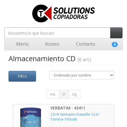
Menú
Acceso
Contacto
0
Almacenamiento CD
(6 art.)
Filtro
Ant.
01
Sig.
VERBATIM - 43411
CD-R Verbatim Datalife 52X/
Tarrina-100uds