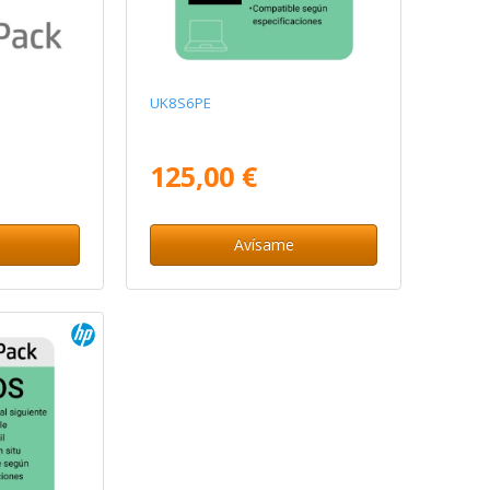
UK8S6PE
125,00 €
Avísame