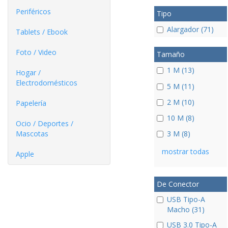
Periféricos
Tipo
Alargador (71)
Tablets / Ebook
Foto / Video
Tamaño
1 M (13)
Hogar /
Electrodomésticos
5 M (11)
2 M (10)
Papelería
10 M (8)
Ocio / Deportes /
Mascotas
3 M (8)
mostrar todas
Apple
De Conector
USB Tipo-A
Macho (31)
USB 3.0 Tipo-A