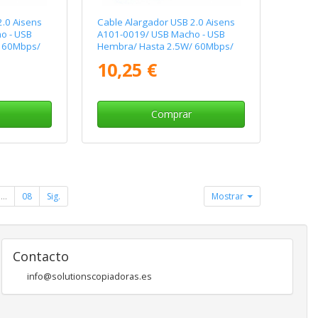
2.0 Aisens
Cable Alargador USB 2.0 Aisens
o - USB
A101-0019/ USB Macho - USB
 60Mbps/
Hembra/ Hasta 2.5W/ 60Mbps/
10m/ Negro
10,25 €
Comprar
...
08
Sig.
Mostrar
Contacto
info@solutionscopiadoras.es