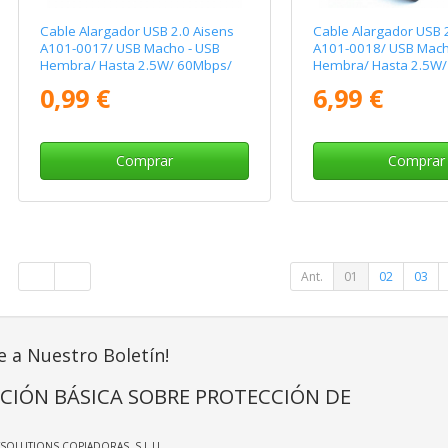
Cable Alargador USB 2.0 Aisens
Cable Alargador USB 
A101-0017/ USB Macho - USB
A101-0018/ USB Mach
Hembra/ Hasta 2.5W/ 60Mbps/
Hembra/ Hasta 2.5W/
3m/ Negro
5m/ Negro
0,99 €
6,99 €
Comprar
Comprar
Ant.
01
02
03
e a Nuestro Boletín!
CIÓN BÁSICA SOBRE PROTECCIÓN DE
TSOLUTIONS COPIADORAS, S.L.U.