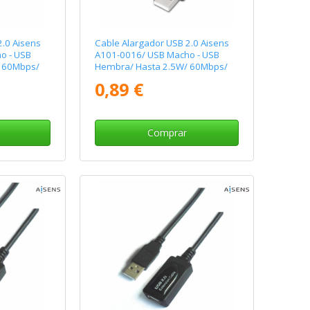
2.0 Aisens
Cable Alargador USB 2.0 Aisens
o - USB
A101-0016/ USB Macho - USB
 60Mbps/
Hembra/ Hasta 2.5W/ 60Mbps/
1.8m/ Negro
0,89 €
Comprar