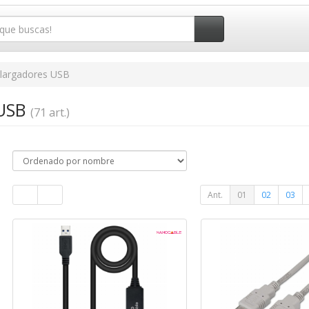
largadores USB
 USB
(71 art.)
Ant.
01
02
03