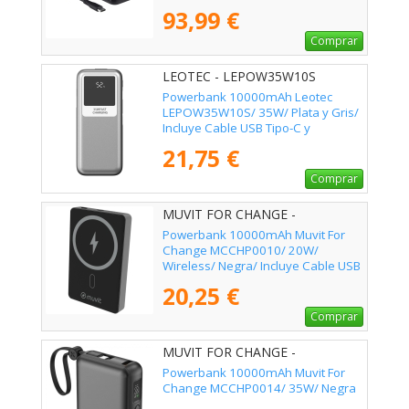
93,99 €
Comprar
LEOTEC - LEPOW35W10S
Powerbank 10000mAh Leotec
LEPOW35W10S/ 35W/ Plata y Gris/
Incluye Cable USB Tipo-C y
Lightning
21,75 €
Comprar
MUVIT FOR CHANGE -
MCCHP0010
Powerbank 10000mAh Muvit For
Change MCCHP0010/ 20W/
Wireless/ Negra/ Incluye Cable USB
Tipo-C
20,25 €
Comprar
MUVIT FOR CHANGE -
MCCHP0014
Powerbank 10000mAh Muvit For
Change MCCHP0014/ 35W/ Negra