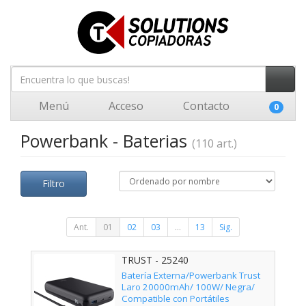
Menú
Acceso
Contacto
0
Powerbank - Baterias
(110 art.)
Filtro
Ant.
01
02
03
...
13
Sig.
TRUST - 25240
Batería Externa/Powerbank Trust
Laro 20000mAh/ 100W/ Negra/
Compatible con Portátiles