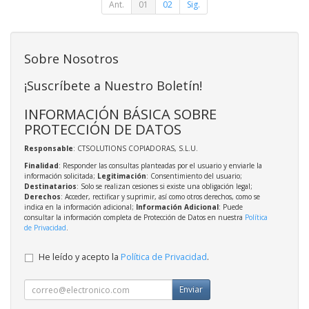
Ant.
01
02
Sig.
Sobre Nosotros
¡Suscríbete a Nuestro Boletín!
INFORMACIÓN BÁSICA SOBRE
PROTECCIÓN DE DATOS
Responsable
: CTSOLUTIONS COPIADORAS, S.L.U.
Finalidad
: Responder las consultas planteadas por el usuario y enviarle la
información solicitada;
Legitimación
: Consentimiento del usuario;
Destinatarios
: Solo se realizan cesiones si existe una obligación legal;
Derechos
: Acceder, rectificar y suprimir, así como otros derechos, como se
indica en la información adicional;
Información Adicional
: Puede
consultar la información completa de Protección de Datos en nuestra
Política
de Privacidad
.
He leído y acepto la
Política de Privacidad
.
Enviar