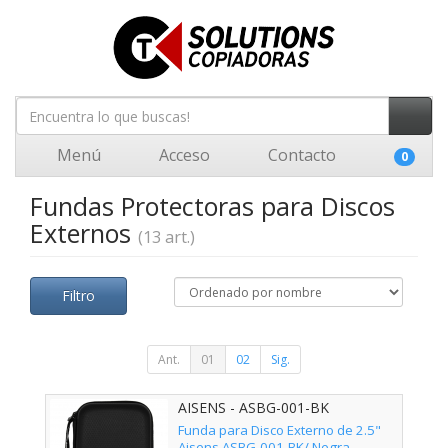
Menú
Acceso
Contacto
0
Fundas Protectoras para Discos
Externos
(13 art.)
Filtro
Ant.
01
02
Sig.
AISENS - ASBG-001-BK
Funda para Disco Externo de 2.5"
Aisens ASBG-001-BK/ Negra