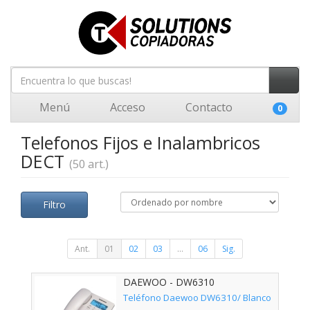
Menú
Acceso
Contacto
0
Telefonos Fijos e Inalambricos
DECT
(50 art.)
Filtro
Ant.
01
02
03
...
06
Sig.
DAEWOO - DW6310
Teléfono Daewoo DW6310/ Blanco