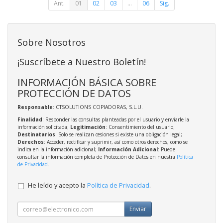
Ant.
01
02
03
...
06
Sig.
Sobre Nosotros
¡Suscríbete a Nuestro Boletín!
INFORMACIÓN BÁSICA SOBRE
PROTECCIÓN DE DATOS
Responsable
: CTSOLUTIONS COPIADORAS, S.L.U.
Finalidad
: Responder las consultas planteadas por el usuario y enviarle la
información solicitada;
Legitimación
: Consentimiento del usuario;
Destinatarios
: Solo se realizan cesiones si existe una obligación legal;
Derechos
: Acceder, rectificar y suprimir, así como otros derechos, como se
indica en la información adicional;
Información Adicional
: Puede
consultar la información completa de Protección de Datos en nuestra
Política
de Privacidad
.
He leído y acepto la
Política de Privacidad
.
Enviar