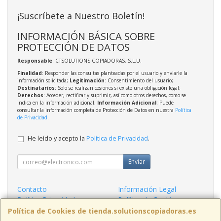
¡Suscríbete a Nuestro Boletín!
INFORMACIÓN BÁSICA SOBRE
PROTECCIÓN DE DATOS
Responsable
: CTSOLUTIONS COPIADORAS, S.L.U.
Finalidad
: Responder las consultas planteadas por el usuario y enviarle la
información solicitada;
Legitimación
: Consentimiento del usuario;
Destinatarios
: Solo se realizan cesiones si existe una obligación legal;
Derechos
: Acceder, rectificar y suprimir, así como otros derechos, como se
indica en la información adicional;
Información Adicional
: Puede
consultar la información completa de Protección de Datos en nuestra
Política
de Privacidad
.
He leído y acepto la
Política de Privacidad
.
Enviar
Contacto
Información Legal
Política Privacidad
Política de Cookies
Condiciones de Compra
Formas de Pago
Política de Cookies de tienda.solutionscopiadoras.es