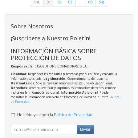
Ant.
01
02
03
...
06
Sig.
Sobre Nosotros
¡Suscríbete a Nuestro Boletín!
INFORMACIÓN BÁSICA SOBRE
PROTECCIÓN DE DATOS
Responsable
: CTSOLUTIONS COPIADORAS, S.L.U.
Finalidad
: Responder las consultas planteadas por el usuario y enviarle la
información solicitada;
Legitimación
: Consentimiento del usuario;
Destinatarios
: Solo se realizan cesiones si existe una obligación legal;
Derechos
: Acceder, rectificar y suprimir, así como otros derechos, como se
indica en la información adicional;
Información Adicional
: Puede
consultar la información completa de Protección de Datos en nuestra
Política
de Privacidad
.
He leído y acepto la
Política de Privacidad
.
Enviar