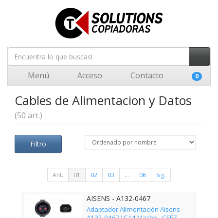
Menú
Acceso
Contacto
0
Cables de Alimentacion y Datos
(50 art.)
Filtro
Ant.
01
02
03
...
06
Sig.
AISENS - A132-0467
Adaptador Alimentación Aisens
A132-0467/ C14 Macho - CEE7