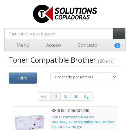
Menú
Acceso
Contacto
0
Toner Compatible Brother
(20 art.)
Filtro
Ant.
01
02
03
Sig.
XEROX - 006R04230
Tóner compatible Xerox
006R04230 compatible con Brother
TN-247BK/ Negro