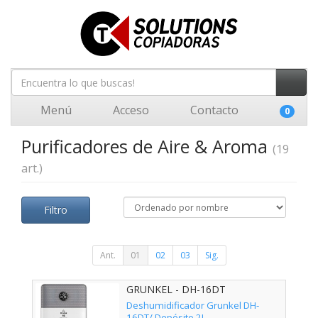
Menú
Acceso
Contacto
0
Purificadores de Aire & Aroma
(19
art.)
Filtro
Ant.
01
02
03
Sig.
GRUNKEL - DH-16DT
Deshumidificador Grunkel DH-
16DT/ Depósito 2L