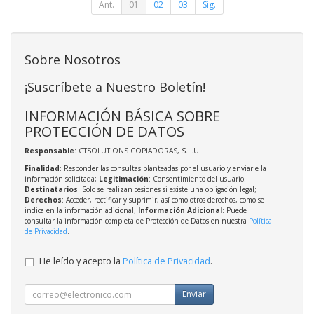
Ant.
01
02
03
Sig.
Sobre Nosotros
¡Suscríbete a Nuestro Boletín!
INFORMACIÓN BÁSICA SOBRE
PROTECCIÓN DE DATOS
Responsable
: CTSOLUTIONS COPIADORAS, S.L.U.
Finalidad
: Responder las consultas planteadas por el usuario y enviarle la
información solicitada;
Legitimación
: Consentimiento del usuario;
Destinatarios
: Solo se realizan cesiones si existe una obligación legal;
Derechos
: Acceder, rectificar y suprimir, así como otros derechos, como se
indica en la información adicional;
Información Adicional
: Puede
consultar la información completa de Protección de Datos en nuestra
Política
de Privacidad
.
He leído y acepto la
Política de Privacidad
.
Enviar