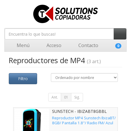
Menú
Acceso
Contacto
0
Reproductores de MP4
(3 art.)
Filtro
Ant.
01
Sig.
SUNSTECH - IBIZABT8GBBL
Reproductor MP4 Sunstech IbizaBT/
8GB/ Pantalla 1.8"/ Radio FM/ Azul