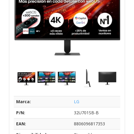
Marca:
LG
P/N:
32U701SB-B
EAN:
8806096817353