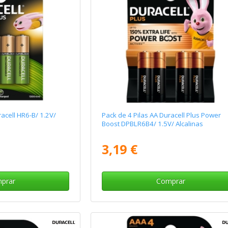
racell HR6-B/ 1.2V/
Pack de 4 Pilas AA Duracell Plus Power
Boost DPBLR6B4/ 1.5V/ Alcalinas
3,19 €
prar
Comprar