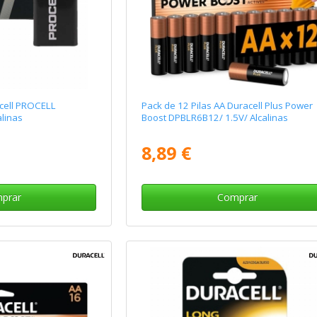
acell PROCELL
Pack de 12 Pilas AA Duracell Plus Power
alinas
Boost DPBLR6B12/ 1.5V/ Alcalinas
8,89 €
prar
Comprar