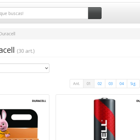
Duracell
acell
(30 art.)
Ant.
01
02
03
04
Sig.