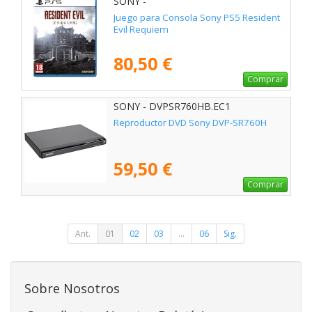
SONY -
Juego para Consola Sony PS5 Resident
Evil Requiem
80,50 €
Comprar
SONY - DVPSR760HB.EC1
Reproductor DVD Sony DVP-SR760H
59,50 €
Comprar
Ant.
01
02
03
...
06
Sig.
Sobre Nosotros