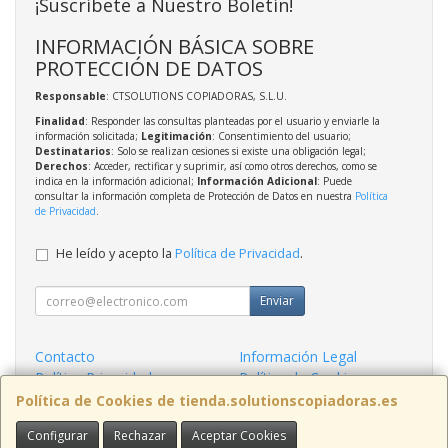
¡Suscríbete a Nuestro Boletín!
INFORMACIÓN BÁSICA SOBRE
PROTECCIÓN DE DATOS
Responsable
: CTSOLUTIONS COPIADORAS, S.L.U.
Finalidad
: Responder las consultas planteadas por el usuario y enviarle la
información solicitada;
Legitimación
: Consentimiento del usuario;
Destinatarios
: Solo se realizan cesiones si existe una obligación legal;
Derechos
: Acceder, rectificar y suprimir, así como otros derechos, como se
indica en la información adicional;
Información Adicional
: Puede
consultar la información completa de Protección de Datos en nuestra
Política
de Privacidad
.
He leído y acepto la
Política de Privacidad
.
Enviar
Contacto
Información Legal
Política Privacidad
Política de Cookies
Condiciones de Compra
Formas de Pago
Política de Cookies de tienda.solutionscopiadoras.es
Configurar
Rechazar
Aceptar Cookies
Contacto