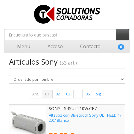
Menú
Acceso
Contacto
0
Artículos Sony
(53 art.)
Ant.
01
02
03
...
06
Sig.
SONY - SRSULT10W.CE7
Altavoz con Bluetooth Sony ULT FIELD 1/
2.0/ Blanco