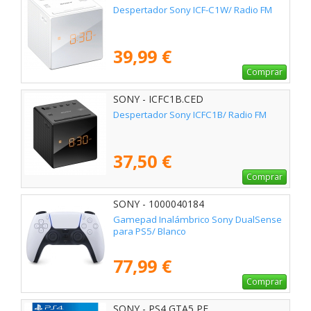
Despertador Sony ICF-C1W/ Radio FM
39,99 €
Comprar
SONY - ICFC1B.CED
Despertador Sony ICFC1B/ Radio FM
37,50 €
Comprar
SONY - 1000040184
Gamepad Inalámbrico Sony DualSense
para PS5/ Blanco
77,99 €
Comprar
SONY - PS4 GTA5 PE