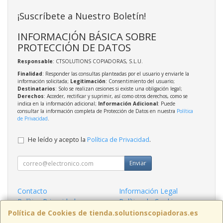
¡Suscríbete a Nuestro Boletín!
INFORMACIÓN BÁSICA SOBRE
PROTECCIÓN DE DATOS
Responsable
: CTSOLUTIONS COPIADORAS, S.L.U.
Finalidad
: Responder las consultas planteadas por el usuario y enviarle la
información solicitada;
Legitimación
: Consentimiento del usuario;
Destinatarios
: Solo se realizan cesiones si existe una obligación legal;
Derechos
: Acceder, rectificar y suprimir, así como otros derechos, como se
indica en la información adicional;
Información Adicional
: Puede
consultar la información completa de Protección de Datos en nuestra
Política
de Privacidad
.
He leído y acepto la
Política de Privacidad
.
Enviar
Contacto
Información Legal
Política Privacidad
Política de Cookies
Condiciones de Compra
Formas de Pago
Política de Cookies de tienda.solutionscopiadoras.es