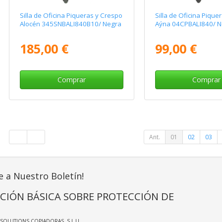
Silla de Oficina Piqueras y Crespo
Silla de Oficina Pique
Alocén 345SNBALI840B10/ Negra
Aýna 04CPBALI840/ N
185,00 €
99,00 €
Comprar
Comprar
Ant.
01
02
03
e a Nuestro Boletín!
CIÓN BÁSICA SOBRE PROTECCIÓN DE
TSOLUTIONS COPIADORAS, S.L.U.