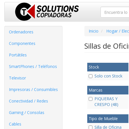
Inicio
Hogar / Ele
Ordenadores
Componentes
Sillas de Ofic
Portátiles
SmartPhones / Teléfonos
Stock
Solo con Stock
Televisor
Impresoras / Consumibles
Marcas
PIQUERAS Y
Conectividad / Redes
CRESPO (48)
Gaming / Consolas
Tipo de Mueble
Cables
Silla de Oficina