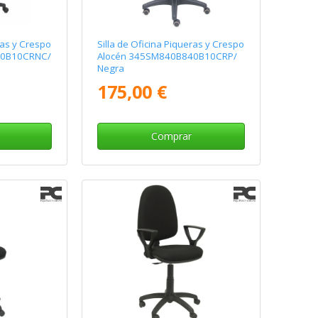
ras y Crespo
Silla de Oficina Piqueras y Crespo
40B10CRNC/
Alocén 345SM840B840B10CRP/
Negra
175,00 €
Comprar