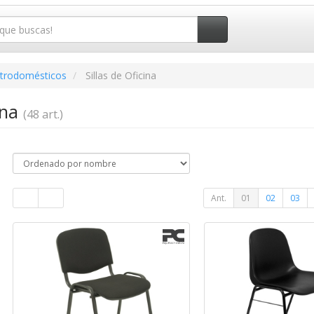
ctrodomésticos
Sillas de Oficina
ina
(48 art.)
Ant.
01
02
03