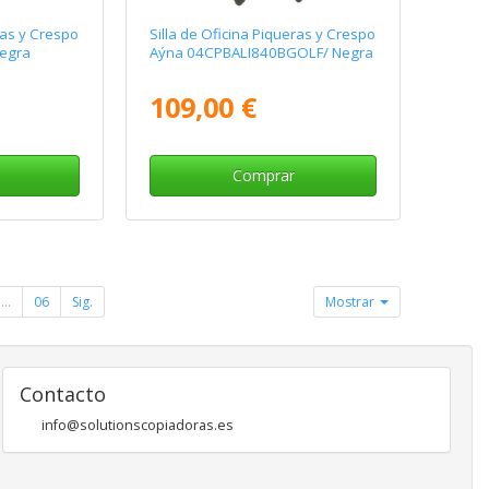
ras y Crespo
Silla de Oficina Piqueras y Crespo
egra
Aýna 04CPBALI840BGOLF/ Negra
109,00 €
Comprar
...
06
Sig.
Mostrar
Contacto
info@solutionscopiadoras.es