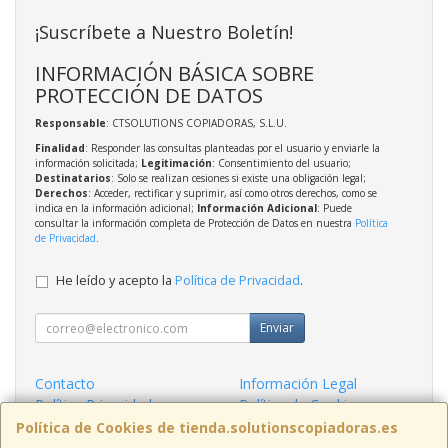
¡Suscríbete a Nuestro Boletín!
INFORMACIÓN BÁSICA SOBRE
PROTECCIÓN DE DATOS
Responsable
: CTSOLUTIONS COPIADORAS, S.L.U.
Finalidad
: Responder las consultas planteadas por el usuario y enviarle la
información solicitada;
Legitimación
: Consentimiento del usuario;
Destinatarios
: Solo se realizan cesiones si existe una obligación legal;
Derechos
: Acceder, rectificar y suprimir, así como otros derechos, como se
indica en la información adicional;
Información Adicional
: Puede
consultar la información completa de Protección de Datos en nuestra
Política
de Privacidad
.
He leído y acepto la
Política de Privacidad
.
Enviar
Contacto
Información Legal
Política Privacidad
Política de Cookies
Condiciones de Compra
Formas de Pago
Política de Cookies de tienda.solutionscopiadoras.es