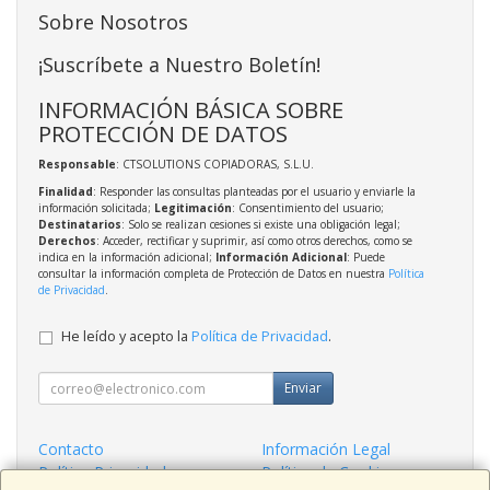
Sobre Nosotros
¡Suscríbete a Nuestro Boletín!
INFORMACIÓN BÁSICA SOBRE
PROTECCIÓN DE DATOS
Responsable
: CTSOLUTIONS COPIADORAS, S.L.U.
Finalidad
: Responder las consultas planteadas por el usuario y enviarle la
información solicitada;
Legitimación
: Consentimiento del usuario;
Destinatarios
: Solo se realizan cesiones si existe una obligación legal;
Derechos
: Acceder, rectificar y suprimir, así como otros derechos, como se
indica en la información adicional;
Información Adicional
: Puede
consultar la información completa de Protección de Datos en nuestra
Política
de Privacidad
.
He leído y acepto la
Política de Privacidad
.
Enviar
Contacto
Información Legal
Política Privacidad
Política de Cookies