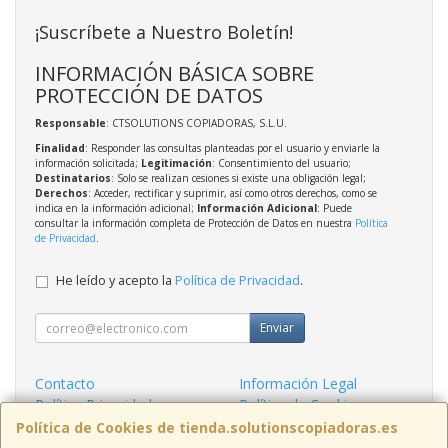
¡Suscríbete a Nuestro Boletín!
INFORMACIÓN BÁSICA SOBRE
PROTECCIÓN DE DATOS
Responsable
: CTSOLUTIONS COPIADORAS, S.L.U.
Finalidad
: Responder las consultas planteadas por el usuario y enviarle la
información solicitada;
Legitimación
: Consentimiento del usuario;
Destinatarios
: Solo se realizan cesiones si existe una obligación legal;
Derechos
: Acceder, rectificar y suprimir, así como otros derechos, como se
indica en la información adicional;
Información Adicional
: Puede
consultar la información completa de Protección de Datos en nuestra
Política
de Privacidad
.
He leído y acepto la
Política de Privacidad
.
Enviar
Contacto
Información Legal
Política Privacidad
Política de Cookies
Condiciones de Compra
Formas de Pago
Política de Cookies de tienda.solutionscopiadoras.es