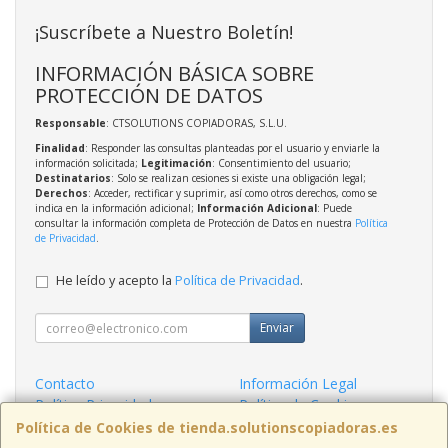
¡Suscríbete a Nuestro Boletín!
INFORMACIÓN BÁSICA SOBRE
PROTECCIÓN DE DATOS
Responsable
: CTSOLUTIONS COPIADORAS, S.L.U.
Finalidad
: Responder las consultas planteadas por el usuario y enviarle la
información solicitada;
Legitimación
: Consentimiento del usuario;
Destinatarios
: Solo se realizan cesiones si existe una obligación legal;
Derechos
: Acceder, rectificar y suprimir, así como otros derechos, como se
indica en la información adicional;
Información Adicional
: Puede
consultar la información completa de Protección de Datos en nuestra
Política
de Privacidad
.
He leído y acepto la
Política de Privacidad
.
Enviar
Contacto
Información Legal
Política Privacidad
Política de Cookies
Condiciones de Compra
Formas de Pago
Política de Cookies de tienda.solutionscopiadoras.es