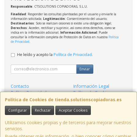
Responsable
: CTSOLUTIONS COPIADORAS, S.L.U.
Finalidad
: Responder las consultas planteadas por el usuario y enviarle la
información solicitada;
Legitimación
: Consentimiento del usuario;
Destinatarios
: Solo se realizan cesiones si existe una obligación legal;
Derechos
: Acceder, rectificar y suprimir, así como otros derechos, como se
indica en la información adicional;
Información Adicional
: Puede
consultar la información completa de Protección de Datos en nuestra
Política
de Privacidad
.
He leído y acepto la
Política de Privacidad
.
Enviar
Contacto
Información Legal
Política Privacidad
Política de Cookies
Condiciones de Compra
Formas de Pago
Política de Cookies de tienda.solutionscopiadoras.es
Configurar
Rechazar
Aceptar Cookies
Contacto
info@solutionscopiadoras.es
Utilizamos cookies propias y de terceros para mejorar nuestros
servicios.
Puede obtener más información, o bien conocer cómo cambiar