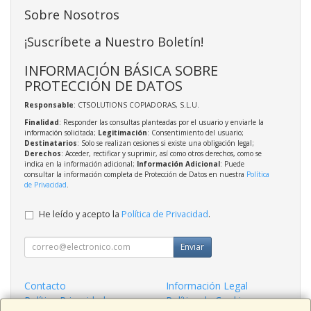
Sobre Nosotros
¡Suscríbete a Nuestro Boletín!
INFORMACIÓN BÁSICA SOBRE
PROTECCIÓN DE DATOS
Responsable
: CTSOLUTIONS COPIADORAS, S.L.U.
Finalidad
: Responder las consultas planteadas por el usuario y enviarle la
información solicitada;
Legitimación
: Consentimiento del usuario;
Destinatarios
: Solo se realizan cesiones si existe una obligación legal;
Derechos
: Acceder, rectificar y suprimir, así como otros derechos, como se
indica en la información adicional;
Información Adicional
: Puede
consultar la información completa de Protección de Datos en nuestra
Política
de Privacidad
.
He leído y acepto la
Política de Privacidad
.
Enviar
Contacto
Información Legal
Política Privacidad
Política de Cookies