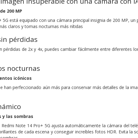
e imagen insuperable con una cámara con I
de 200 MP
 5G está equipado con una cámara principal insignia de 200 MP, un p
 más claros y tomas nocturnas más nítidas
in pérdidas
n pérdidas de 2x y 4x, puedes cambiar fácilmente entre diferentes l
tos nocturnas
entos icónicos
 han perfeccionado aún más para conservar más detalles de la imag
inámico
s y las sombras
 Redmi Note 14 Pro+ 5G ajusta automáticamente la cámara del teléfo
rillantes de cada escena y conseguir increíbles fotos HDR. Evita la s
y sombras.