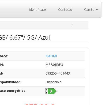
Identifícate
Contacto
Carrito
/ 6.67"/ 5G/ Azul
arca:
XIAOMI
/N:
MZB0IJREU
AN:
6932554401443
sponibilidad:
Disponible
lase energética: