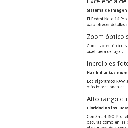
Excelencia d
Sistema de imagen 
El Redmi Note 14 Pro+
para ofrecer detalles
Zoom óptico s
Con el zoom óptico si
píxel fuera de lugar.
Increíbles fo
Haz brillar tus mom
Los algoritmos RAW se
más impresionantes.
Alto rango d
Claridad en las luce
Con Smart-ISO Pro, el
oscuras como en las b
el equilibrio de luces 