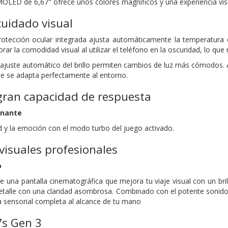
AMOLED de 6,67" ofrece unos colores magníficos y una experiencia vis
cuidado visual
otección ocular integrada ajusta automáticamente la temperatura de
r la comodidad visual al utilizar el teléfono en la oscuridad, lo que r
 ajuste automático del brillo permiten cambios de luz más cómodos
e se adapta perfectamente al entorno.
gran capacidad de respuesta
onante
ad y la emoción con el modo turbo del juego activado.
visuales profesionales
o
de una pantalla cinematográfica que mejora tu viaje visual con un bri
etalle con una claridad asombrosa. Combinado con el potente sonido e
a sensorial completa al alcance de tu mano
s Gen 3