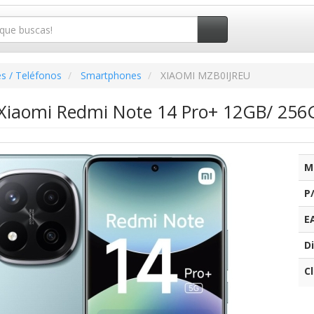
s / Teléfonos
Smartphones
XIAOMI MZB0IJREU
iaomi Redmi Note 14 Pro+ 12GB/ 256GB
M
P
E
Di
C