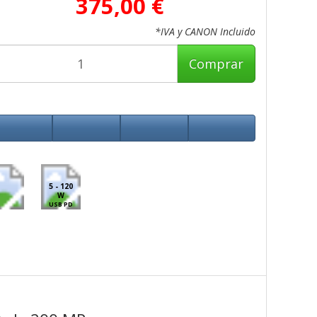
375,00 €
*IVA y CANON Incluido
Comprar
5 - 120
W
USB PD