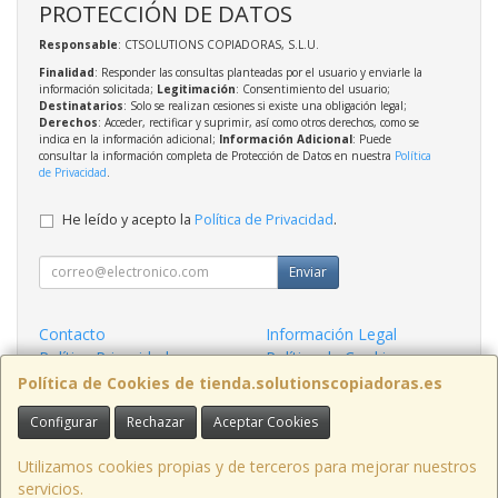
PROTECCIÓN DE DATOS
Responsable
: CTSOLUTIONS COPIADORAS, S.L.U.
Finalidad
: Responder las consultas planteadas por el usuario y enviarle la
información solicitada;
Legitimación
: Consentimiento del usuario;
Destinatarios
: Solo se realizan cesiones si existe una obligación legal;
Derechos
: Acceder, rectificar y suprimir, así como otros derechos, como se
indica en la información adicional;
Información Adicional
: Puede
consultar la información completa de Protección de Datos en nuestra
Política
de Privacidad
.
He leído y acepto la
Política de Privacidad
.
Enviar
Contacto
Información Legal
Política Privacidad
Política de Cookies
Condiciones de Compra
Formas de Pago
Política de Cookies de tienda.solutionscopiadoras.es
Configurar
Rechazar
Aceptar Cookies
Contacto
info@solutionscopiadoras.es
Utilizamos cookies propias y de terceros para mejorar nuestros
servicios.