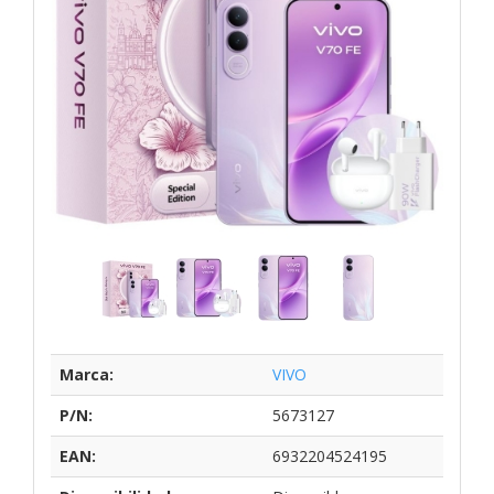
Marca:
VIVO
P/N:
5673127
EAN:
6932204524195