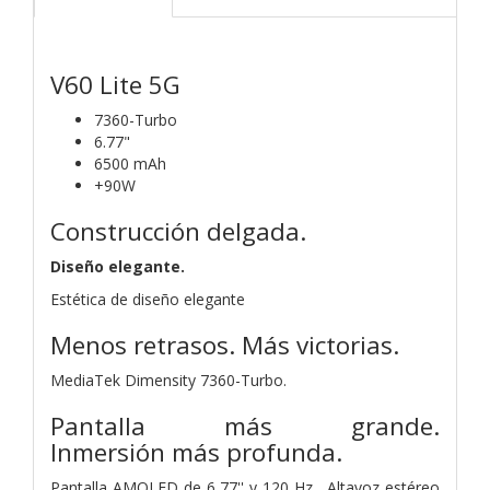
V60 Lite 5G
7360-Turbo
6.77"
6500 mAh
+90W
Construcción delgada.
Diseño elegante.
Estética de diseño elegante
Menos retrasos.
Más victorias.
MediaTek Dimensity 7360-Turbo.
Pantalla más grande.
Inmersión
más profunda.
Pantalla AMOLED de 6,77'' y 120 Hz . Altavoz
estéreo