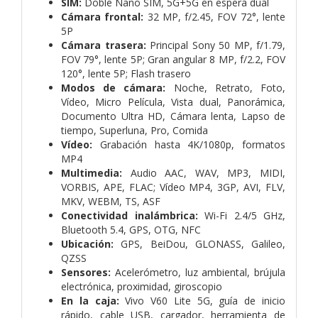
SIM:
Doble Nano SIM, 5G+5G en espera dual
Cámara frontal:
32 MP, f/2.45, FOV 72°, lente
5P
Cámara trasera:
Principal Sony 50 MP, f/1.79,
FOV 79°, lente 5P; Gran angular 8 MP, f/2.2, FOV
120°, lente 5P; Flash trasero
Modos de cámara:
Noche, Retrato, Foto,
Vídeo, Micro Película, Vista dual, Panorámica,
Documento Ultra HD, Cámara lenta, Lapso de
tiempo, Superluna, Pro, Comida
Vídeo:
Grabación hasta 4K/1080p, formatos
MP4
Multimedia:
Audio AAC, WAV, MP3, MIDI,
VORBIS, APE, FLAC; Vídeo MP4, 3GP, AVI, FLV,
MKV, WEBM, TS, ASF
Conectividad inalámbrica:
Wi-Fi 2.4/5 GHz,
Bluetooth 5.4, GPS, OTG, NFC
Ubicación:
GPS, BeiDou, GLONASS, Galileo,
QZSS
Sensores:
Acelerómetro, luz ambiental, brújula
electrónica, proximidad, giroscopio
En la caja:
Vivo V60 Lite 5G, guía de inicio
rápido, cable USB, cargador, herramienta de