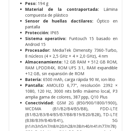
Peso:
194 g
Material de la contraportada:
Lámina
compuesta de plástico
Sensor de huellas dactilares:
Óptico en
pantalla
Protección:
IP65
Sistema operativo:
Funtouch 15 basado en
Android 15
Procesador:
MediaTek Dimensity 7360-Turbo,
8 núcleos (4 × 2,5 GHz + 4 × 2,0 GHz), 4 nm
Almacenamiento:
12 GB RAM + 512 GB ROM,
RAM LPDDR4X, ROM UFS 3.1, RAM expandible
+12 GB, sin expansión de ROM
Batería:
6500 mAh, carga rápida 90 W, ion-litio
Pantalla:
AMOLED 6,77", resolución 2392 ×
1080, 120 Hz, 3000 nits brillo máximo local, P3
amplia gama de colores, 387 ppp, Q10 Plus
Conectividad:
GSM 2G (850/900/1800/1900),
WCDMA (B1/B2/B4/B5/B8), FDD-LTE
(B1/B2/B3/B4/B5/B7/B8/B19/B20/B28), TD-LTE
(B38/B39/B40/B41), 5G
(n1/n3/n5/n7/n8/n20/n28/n38/n40/n41/n77/n78)